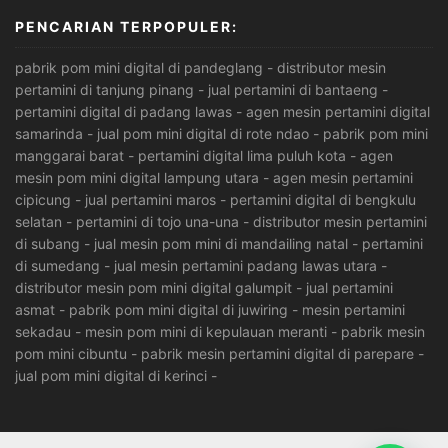
PENCARIAN TERPOPULER:
pabrik pom mini digital di pandeglang
-
distributor mesin
pertamini di tanjung pinang
-
jual pertamini di bantaeng
-
pertamini digital di padang lawas
-
agen mesin pertamini digital
samarinda
-
jual pom mini digital di rote ndao
-
pabrik pom mini
manggarai barat
-
pertamini digital lima puluh kota
-
agen
mesin pom mini digital lampung utara
-
agen mesin pertamini
cipicung
-
jual pertamini maros
-
pertamini digital di bengkulu
selatan
-
pertamini di tojo una-una
-
distributor mesin pertamini
di subang
-
jual mesin pom mini di mandailing natal
-
pertamini
di sumedang
-
jual mesin pertamini padang lawas utara
-
distributor mesin pom mini digital galumpit
-
jual pertamini
asmat
-
pabrik pom mini digital di juwiring
-
mesin pertamini
sekadau
-
mesin pom mini di kepulauan meranti
-
pabrik mesin
pom mini cibuntu
-
pabrik mesin pertamini digital di parepare
-
jual pom mini digital di kerinci
-