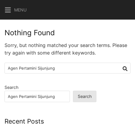
Skip
MENU
to
content
Nothing Found
Sorry, but nothing matched your search terms. Please
try again with some different keywords.
Search
for:
Search
Search
Recent Posts