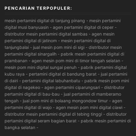
PENCARIAN TERPOPULER:
mesin pertamini digital di tanjung pinang
-
mesin pertamini
digital musi banyuasin
-
agen pertamini digital di ceper
-
distributor mesin pertamini digital sambas
-
agen mesin
pertamini digital di jatinom
-
mesin pertamini digital di
tanjungbalai
-
jual mesin pom mini di sigi
-
distributor mesin
pertamini digital sinargalih
-
pabrik mesin pertamini digital di
prambanan
-
agen mesin pom mini di timor tengah selatan
-
mesin pom mini digital sungai penuh
-
pabrik pertamini digital
kubu raya
-
pertamini digital di bandung barat
-
jual pertamini
di dairi
-
pertamini digital labuhanbatu
-
pabrik mesin pom mini
digital di nagekeo
-
agen pertamini ciparungsari
-
distributor
pertamini digital di bau-bau
-
jual pertamini di mamberamo
tengah
-
jual pom mini di bolaang mongondow timur
-
agen
pertamini digital di wajo
-
agen mesin pom mini digital ciawi
-
distributor mesin pertamini digital di tebing tinggi
-
distributor
pertamini digital seram bagian barat
-
pabrik mesin pertamini di
bangka selatan
-