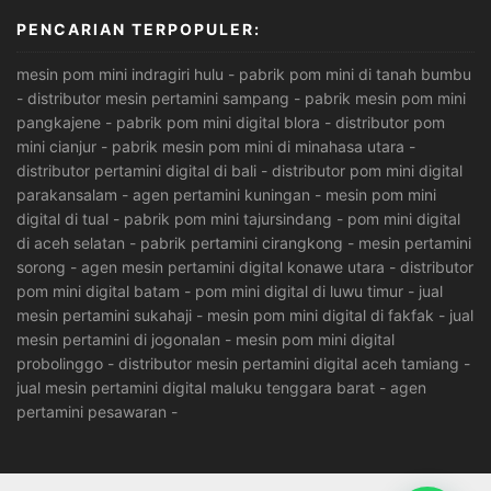
PENCARIAN TERPOPULER:
mesin pom mini indragiri hulu
-
pabrik pom mini di tanah bumbu
-
distributor mesin pertamini sampang
-
pabrik mesin pom mini
pangkajene
-
pabrik pom mini digital blora
-
distributor pom
mini cianjur
-
pabrik mesin pom mini di minahasa utara
-
distributor pertamini digital di bali
-
distributor pom mini digital
parakansalam
-
agen pertamini kuningan
-
mesin pom mini
digital di tual
-
pabrik pom mini tajursindang
-
pom mini digital
di aceh selatan
-
pabrik pertamini cirangkong
-
mesin pertamini
sorong
-
agen mesin pertamini digital konawe utara
-
distributor
pom mini digital batam
-
pom mini digital di luwu timur
-
jual
mesin pertamini sukahaji
-
mesin pom mini digital di fakfak
-
jual
mesin pertamini di jogonalan
-
mesin pom mini digital
probolinggo
-
distributor mesin pertamini digital aceh tamiang
-
jual mesin pertamini digital maluku tenggara barat
-
agen
pertamini pesawaran
-