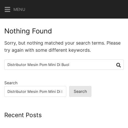
Skip
MENU
to
content
Nothing Found
Sorry, but nothing matched your search terms. Please
try again with some different keywords.
Search
for:
Search
Search
Recent Posts