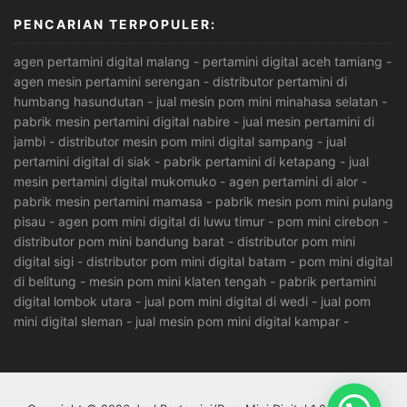
PENCARIAN TERPOPULER:
agen pertamini digital malang
-
pertamini digital aceh tamiang
-
agen mesin pertamini serengan
-
distributor pertamini di
humbang hasundutan
-
jual mesin pom mini minahasa selatan
-
pabrik mesin pertamini digital nabire
-
jual mesin pertamini di
jambi
-
distributor mesin pom mini digital sampang
-
jual
pertamini digital di siak
-
pabrik pertamini di ketapang
-
jual
mesin pertamini digital mukomuko
-
agen pertamini di alor
-
pabrik mesin pertamini mamasa
-
pabrik mesin pom mini pulang
pisau
-
agen pom mini digital di luwu timur
-
pom mini cirebon
-
distributor pom mini bandung barat
-
distributor pom mini
digital sigi
-
distributor pom mini digital batam
-
pom mini digital
di belitung
-
mesin pom mini klaten tengah
-
pabrik pertamini
digital lombok utara
-
jual pom mini digital di wedi
-
jual pom
mini digital sleman
-
jual mesin pom mini digital kampar
-