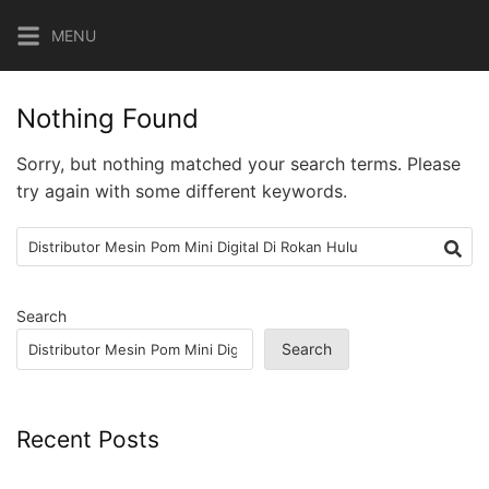
Skip
MENU
to
content
Nothing Found
Sorry, but nothing matched your search terms. Please
try again with some different keywords.
Search
for:
Search
Search
Recent Posts