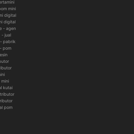
rtamini
 pom mini
i digital
i digital
e
-
agen
a
-
jual
-
pabrik
-
pom
esin
butor
ributor
ini
 mini
l kutai
tributor
ributor
ual pom