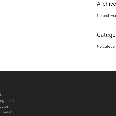
Archiv
No archive
Catego
No categor
i
-
angmukti
ibutor
-
mesin