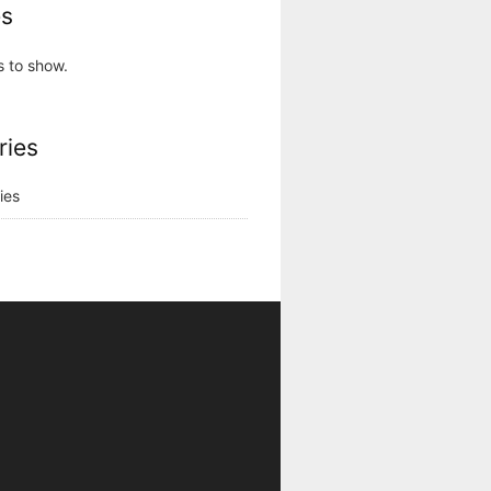
es
s to show.
ries
ies