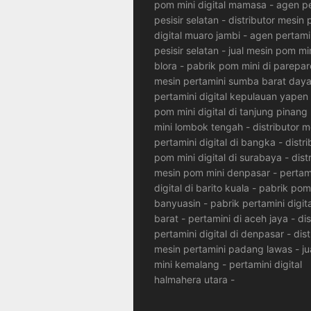
pom mini digital mamasa
-
agen pe
pesisir selatan
-
distributor mesin
digital muaro jambi
-
agen pertamin
pesisir selatan
-
jual mesin pom min
blora
-
pabrik pom mini di parepar
mesin pertamini sumba barat day
pertamini digital kepulauan yapen
pom mini digital di tanjung pinang
mini lombok tengah
-
distributor m
pertamini digital di bangka
-
distri
pom mini digital di surabaya
-
dist
mesin pom mini denpasar
-
pertam
digital di barito kuala
-
pabrik pom
banyuasin
-
pabrik pertamini digita
barat
-
pertamini di aceh jaya
-
dis
pertamini digital di denpasar
-
dist
mesin pertamini padang lawas
-
j
mini kemalang
-
pertamini digital
halmahera utara
-