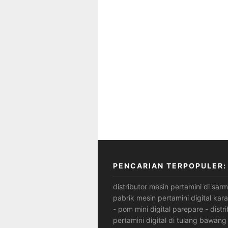
PENCARIAN TERPOPULER:
distributor mesin pertamini di sarm
pabrik mesin pertamini digital kar
-
pom mini digital parepare
-
distr
pertamini digital di tulang bawang