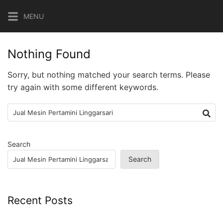
Skip
MENU
to
content
Nothing Found
Sorry, but nothing matched your search terms. Please
try again with some different keywords.
Search
for:
Search
Search
Recent Posts