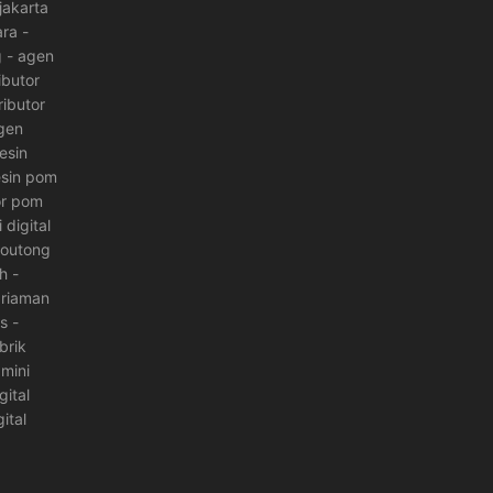
jakarta
ara
-
g
-
agen
ibutor
ributor
gen
esin
esin pom
or pom
digital
moutong
h
-
ariaman
es
-
brik
mini
gital
ital