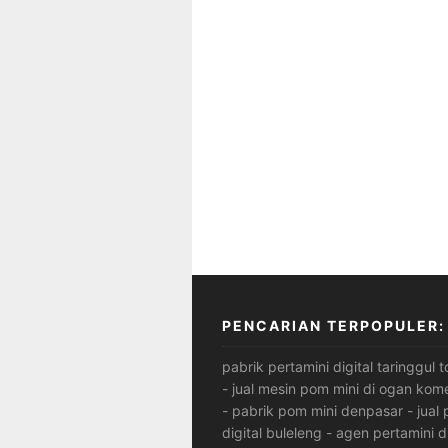
PENCARIAN TERPOPULER:
pabrik pertamini digital taringgul
-
jual mesin pom mini di ogan komer
-
pabrik pom mini denpasar
-
jual
digital buleleng
-
agen pertamini di