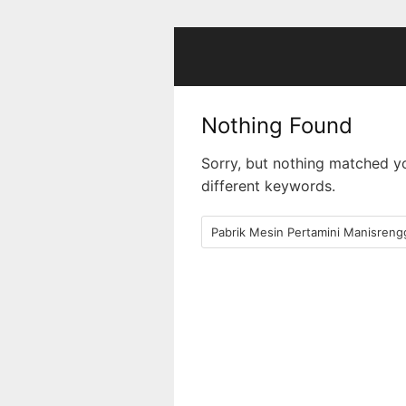
Skip
to
content
Nothing Found
Sorry, but nothing matched y
different keywords.
Search
for: