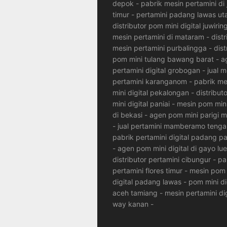
depok
-
pabrik mesin pertamini di 
timur
-
pertamini padang lawas ut
distributor pom mini digital juwirin
mesin pertamini di mataram
-
distr
mesin pertamini purbalingga
-
dist
pom mini tulang bawang barat
-
a
pertamini digital grobogan
-
jual m
pertamini karanganom
-
pabrik m
mini digital pekalongan
-
distribut
mini digital paniai
-
mesin pom mini 
di bekasi
-
agen pom mini parigi 
-
jual pertamini mamberamo tenga
pabrik pertamini digital padang p
-
agen pom mini digital di gayo lu
distributor pertamini cibungur
-
pa
pertamini flores timur
-
mesin pom 
digital padang lawas
-
pom mini di
aceh tamiang
-
mesin pertamini dig
way kanan
-