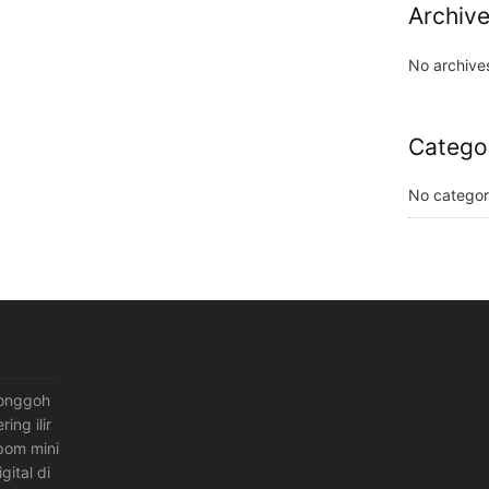
Archiv
No archive
Catego
No categor
 tonggoh
ing ilir
 pom mini
gital di