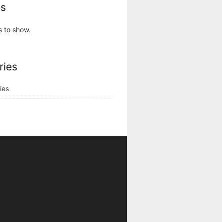
es
s to show.
ries
ies