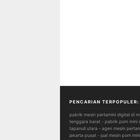
PENCARIAN TERPOPULER:
pabrik mesin pertamini digital di 
tenggara barat
-
pabrik pom mini 
tapanuli utara
-
agen mesin pertam
jakarta pusat
-
jual mesin pom mini