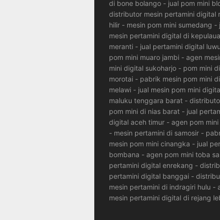
di bone bolango
-
jual pom mini bl
distributor mesin pertamini digital
hilir
-
mesin pom mini sumedang
-
mesin pertamini digital di kepulau
meranti
-
jual pertamini digital luw
pom mini muaro jambi
-
agen mes
mini digital sukoharjo
-
pom mini di
morotai
-
pabrik mesin pom mini dig
melawi
-
jual mesin pom mini digita
maluku tenggara barat
-
distribut
pom mini di nias barat
-
jual perta
digital aceh timur
-
agen pom mini 
-
mesin pertamini di samosir
-
pabr
mesin pom mini cinangka
-
jual pe
bombana
-
agen pom mini toba sa
pertamini digital enrekang
-
distri
pertamini digital banggai
-
distribu
mesin pertamini di indragiri hulu
-
mesin pertamini digital di rejang l