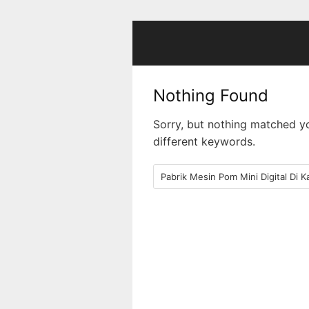
Skip
to
content
Nothing Found
Sorry, but nothing matched y
different keywords.
Search
for: