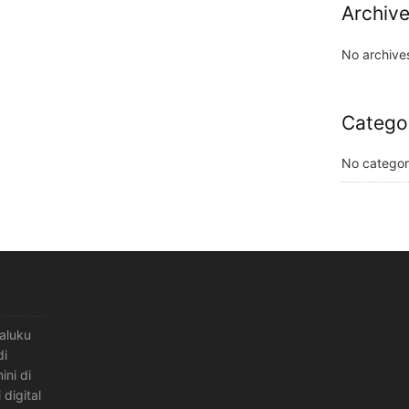
Archiv
No archive
Catego
No categor
maluku
di
ini di
 digital