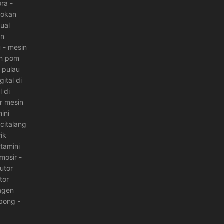
ora
-
 rokan
jual
an
u
-
mesin
in pom
 pulau
ital di
l di
or mesin
mini
citalang
ik
rtamini
mosir
-
butor
tor
agen
ebong
-