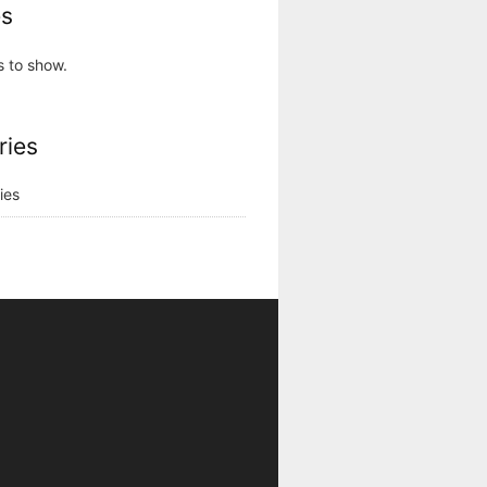
es
s to show.
ries
ies