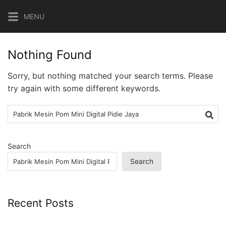
Skip
MENU
to
content
Nothing Found
Sorry, but nothing matched your search terms. Please
try again with some different keywords.
Search
for:
Search
Search
Recent Posts