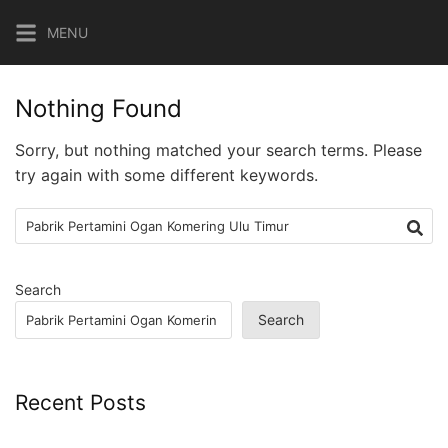
Skip
MENU
to
content
Nothing Found
Sorry, but nothing matched your search terms. Please
try again with some different keywords.
Search
for:
Search
Search
Recent Posts