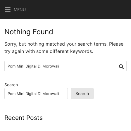
Skip
MENU
to
content
Nothing Found
Sorry, but nothing matched your search terms. Please
try again with some different keywords.
Search
for:
Search
Search
Recent Posts