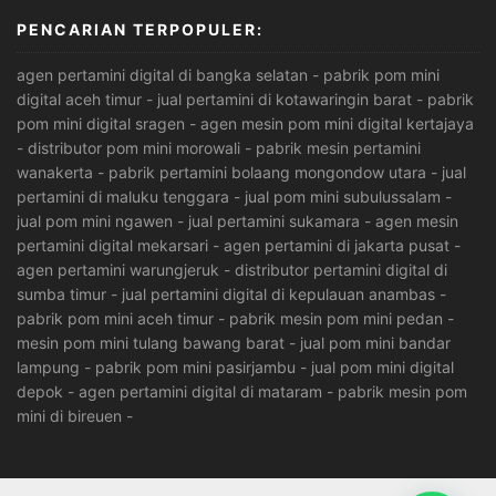
PENCARIAN TERPOPULER:
agen pertamini digital di bangka selatan
-
pabrik pom mini
digital aceh timur
-
jual pertamini di kotawaringin barat
-
pabrik
pom mini digital sragen
-
agen mesin pom mini digital kertajaya
-
distributor pom mini morowali
-
pabrik mesin pertamini
wanakerta
-
pabrik pertamini bolaang mongondow utara
-
jual
pertamini di maluku tenggara
-
jual pom mini subulussalam
-
jual pom mini ngawen
-
jual pertamini sukamara
-
agen mesin
pertamini digital mekarsari
-
agen pertamini di jakarta pusat
-
agen pertamini warungjeruk
-
distributor pertamini digital di
sumba timur
-
jual pertamini digital di kepulauan anambas
-
pabrik pom mini aceh timur
-
pabrik mesin pom mini pedan
-
mesin pom mini tulang bawang barat
-
jual pom mini bandar
lampung
-
pabrik pom mini pasirjambu
-
jual pom mini digital
depok
-
agen pertamini digital di mataram
-
pabrik mesin pom
mini di bireuen
-