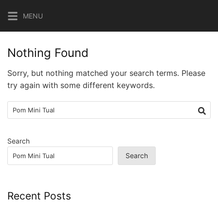
Skip
MENU
to
content
Nothing Found
Sorry, but nothing matched your search terms. Please
try again with some different keywords.
Search
for:
Search
Search
Recent Posts