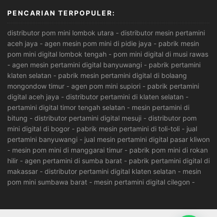
PENCARIAN TERPOPULER:
distributor pom mini lombok utara
-
distributor mesin pertamini
aceh jaya
-
agen mesin pom mini di pidie jaya
-
pabrik mesin
pom mini digital lombok tengah
-
pom mini digital di musi rawas
-
agen mesin pertamini digital banyuwangi
-
pabrik pertamini
klaten selatan
-
pabrik mesin pertamini digital di bolaang
mongondow timur
-
agen pom mini supiori
-
pabrik pertamini
digital aceh jaya
-
distributor pertamini di klaten selatan
-
pertamini digital timor tengah selatan
-
mesin pertamini di
bitung
-
distributor pertamini digital mesuji
-
distributor pom
mini digital di bogor
-
pabrik mesin pertamini di toli-toli
-
jual
pertamini banyuwangi
-
jual mesin pertamini digital pasar kliwon
-
mesin pom mini di manggarai timur
-
pabrik pom mini di rokan
hilir
-
agen pertamini di sumba barat
-
pabrik pertamini digital di
makassar
-
distributor pertamini digital klaten selatan
-
mesin
pom mini sumbawa barat
-
mesin pertamini digital cilegon
-