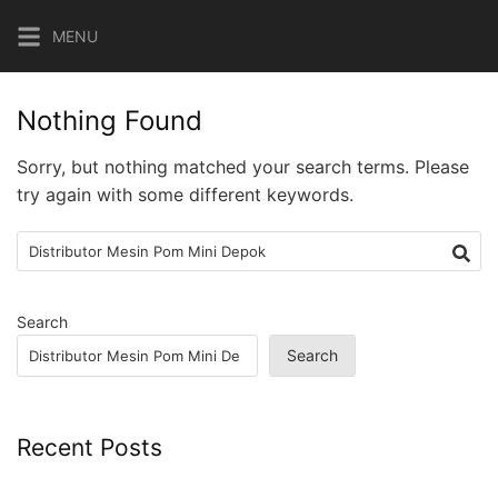
Skip
MENU
to
content
Nothing Found
Sorry, but nothing matched your search terms. Please
try again with some different keywords.
Search
for:
Search
Search
Recent Posts