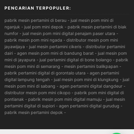
PENCARIAN TERPOPULER:
pabrik mesin pertamini di berau
-
jual mesin pom mini di
nganjuk
-
jual pom mini depok
-
pabrik mesin pertamini di biak
numfor
-
jual mesin pom mini digital penajam paser utara
-
pabrik mesin pom mini ngada
-
distributor mesin pom mini
jayawijaya
-
jual mesin pertamini cikeris
-
distributor pertamini
dairi
-
agen mesin pom mini di bandung barat
-
jual mesin pom
mini di jayapura
-
jual pertamini digital di bone bolango
-
pabrik
mesin pom mini di semarang
-
mesin pertamini balikpapan
-
pabrik pertamini digital di gorontalo utara
-
agen pertamini
digital lampung tengah
-
jual mesin pom mini di klungkung
-
jual
mesin pom mini di sabang
-
agen pertamini digital dangdeur
-
distributor mesin pom mini cikopo
-
pabrik pom mini digital di
pontianak
-
pabrik mesin pom mini digital mamuju
-
jual mesin
pertamini digital di supiori
-
agen pertamini digital gurudug
-
pabrik mesin pertamini depok
-